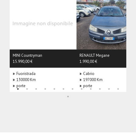
MINI Countryman
RENAULT Megane
15.990,00 €
1.990,00 €
»
Fuoristrada
»
Cabrio
»
130000 Km
»
197000 Km
»
porte
»
porte