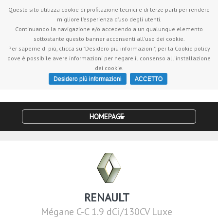
Servizio clienti +390818701532
| Vieni a farci visita in Via
Questo sito utilizza cookie di profilazione tecnici e di terze parti per rendere
Torquato Tasso, 15 - 80054 Gragnano (NA)
migliore l’esperienza d’uso degli utenti.
Continuando la navigazione e/o accedendo a un qualunque elemento
sottostante questo banner acconsenti all'uso dei cookie.
Per saperne di più, clicca su "Desidero più informazioni", per la Cookie policy
dove è possibile avere informazioni per negare il consenso all'installazione
dei cookie.
Desidero più informazioni
ACCETTO
HOMEPAGE
RENAULT
Mégane C-C 1.9 dCi/130CV Luxe