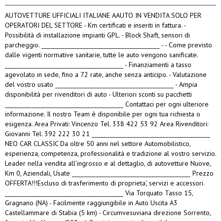
AUTOVETTURE UFFICIALI ITALIANE AAUTO IN VENDITA SOLO PER
OPERATORI DEL SETTORE - Km certificati e inseriti in fattura. -
Possibilità di installazione impianti GPL. - Block Shaft, sensori di
parcheggio. ________________________________________ - - Come previsto
dalle vigenti normative sanitarie, tutte le auto vengono sanificate.
________________________________________ - Finanziamenti a tasso
agevolato in sede, fino a 72 rate, anche senza anticipo. - Valutazione
del vostro usato ________________________________________ - Ampia
disponibilità per rivenditori di auto - Ulteriori sconti su pacchetti
________________________________________ Contattaci per ogni ulteriore
informazione. Il nostro Team è disponibile per ogni tua richiesta o
esigenza. Area Privati: Vincenzo Tel. 338 422 53 92 Area Rivenditori:
Giovanni Tel. 392 222 30 21 ________________________________________
NEO CAR CLASSIC Da oltre 50 anni nel settore Automobilistico,
esperienza, competenza, professionalità e tradizione al vostro servizio.
Leader nella vendita all’ingrosso e al dettaglio, di autovetture Nuove,
Km 0, Aziendali, Usate ________________________________________ Prezzo
OFFERTA!!!Escluso di trasferimento di proprieta', servizi e accessori.
________________________________________ Via Torquato Tasso 15,
Gragnano (NA) - Facilmente raggiungibile in Auto Uscita A3
Castellammare di Stabia (5 km) - Circumvesuviana direzione Sorrento,