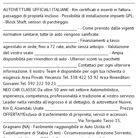
AUTOVETTURE UFFICIALI ITALIANE - Km certificati e inseriti in fattura. -
passaggio di propietà escluso - Possibilità di installazione impianti GPL.
- Block Shaft, sensori di parcheggio.
________________________________________ - - Come previsto dalle vigenti
normative sanitarie, tutte le auto vengono sanificate.
________________________________________ - Finanziamenti a tasso
agevolato in sede, fino a 72 rate, anche senza anticipo. - Valutazione
del vostro usato ________________________________________ - Ampia
disponibilità per rivenditori di auto - Ulteriori sconti su pacchetti
________________________________________ Contattaci per ogni ulteriore
informazione. Il nostro Team è disponibile per ogni tua richiesta o
esigenza. Area Privati: Vincenzo Tel. 338 422 53 92 Area Rivenditori:
Giovanni Tel. 392 222 30 21 ________________________________________
NEO CAR CLASSIC Da oltre 50 anni nel settore Automobilistico,
esperienza, competenza, professionalità e tradizione al vostro servizio.
Leader nella vendita all’ingrosso e al dettaglio, di autovetture Nuove,
Km 0, Aziendali, Usate ________________________________________ Prezzo
OFFERTA!!!Escluso di trasferimento di proprieta', servizi e accessori.
________________________________________ Via Torquato Tasso 15,
Gragnano (NA) - Facilmente raggiungibile in Auto Uscita A3
Castellammare di Stabia (5 km) - Circumvesuviana direzione Sorrento,