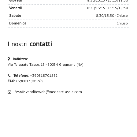
Giovedi
8:30/13:15 - 15:15/19:30
Venerdi
8:30/13:15 - 15:15/19:30
Sabato
8:30/13:30 - Chiuso
Domenica
Chiuso
I nostri
contatti
Indirizzo:
Via Torquato Tasso, 15 - 80054 Gragnano (NA)
Telefono:
+390818701532
FAX:
+390813901769
venditeweb@neocarclassic.com
Email: