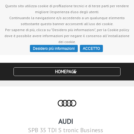
Servizio clienti +390818701532
| Vieni a farci visita in Via
Questo sito utilizza cookie di profilazione tecnici e di terze parti per rendere
Torquato Tasso, 15 - 80054 Gragnano (NA)
migliore l’esperienza d’uso degli utenti.
Continuando la navigazione e/o accedendo a un qualunque elemento
sottostante questo banner acconsenti all'uso dei cookie.
Per saperne di più, clicca su "Desidero più informazioni", per la Cookie policy
dove è possibile avere informazioni per negare il consenso all'installazione
dei cookie.
Desidero più informazioni
ACCETTO
HOMEPAGE
AUDI
SPB 35 TDI S tronic Business