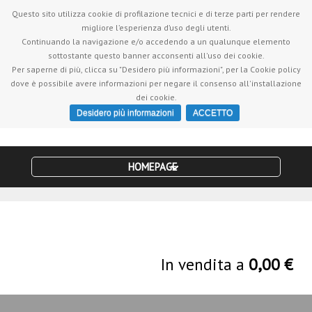
Servizio clienti +390818701532
| Vieni a farci visita in Via
Questo sito utilizza cookie di profilazione tecnici e di terze parti per rendere
Torquato Tasso, 15 - 80054 Gragnano (NA)
migliore l’esperienza d’uso degli utenti.
Continuando la navigazione e/o accedendo a un qualunque elemento
sottostante questo banner acconsenti all'uso dei cookie.
Per saperne di più, clicca su "Desidero più informazioni", per la Cookie policy
dove è possibile avere informazioni per negare il consenso all'installazione
dei cookie.
Desidero più informazioni
ACCETTO
HOMEPAGE
In vendita a
0,00 €