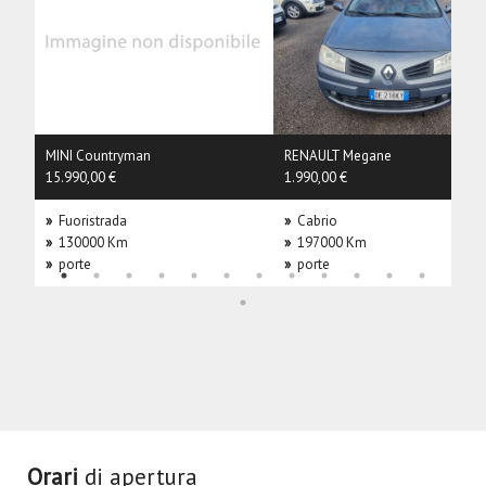
MINI Countryman
RENAULT Megane
15.990,00 €
1.990,00 €
»
Fuoristrada
»
Cabrio
»
130000 Km
»
197000 Km
»
porte
»
porte
Orari
di apertura